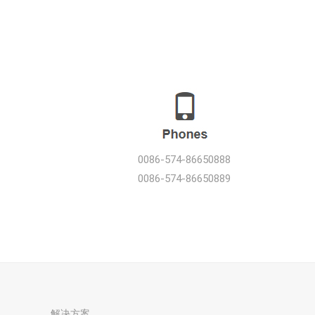
0086-574-86650888
0086-574-86650889
解决方案