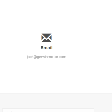
jack@gerwinmotor.com
名字 *