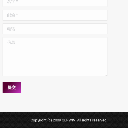
邮箱 *
电话
信息
提交
Copyright (c) 2009 GERWIN. All rights reserved.