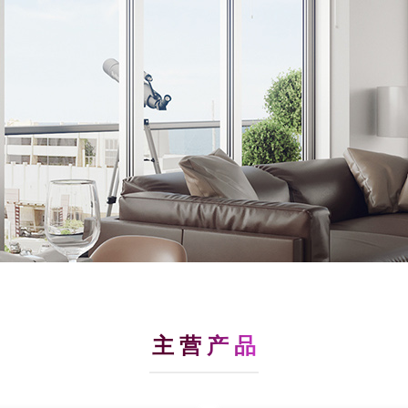
主 营 产 品