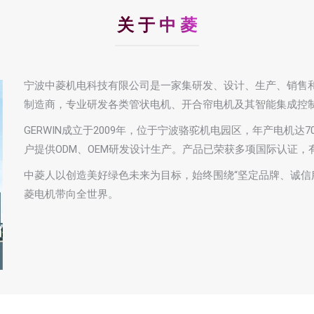
关 于 中 菱
宁波中菱机电科技有限公司是一家集研发、设计、生产、销售
制造商，专业研发各类管状电机、开合帘电机及其智能集成控
GERWIN成立于2009年，位于宁波骆驼机电园区，年产电机达
户提供ODM、OEM研发设计生产。产品已荣获多项国际认证，有RO
中菱人以创造美好绿色未来为目标，始终围绕“坚定品牌、诚信
菱电机带向全世界。