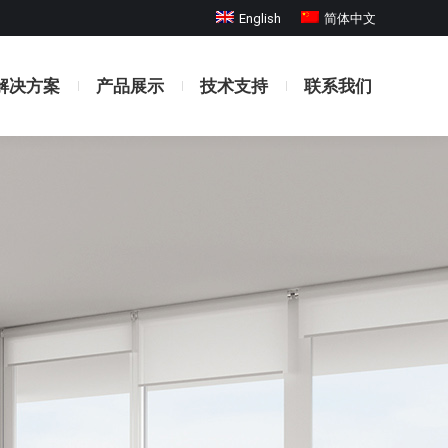
English
简体中文
解决方案
产品展示
技术支持
联系我们
解决方案
产品展示
技术支持
联系我们