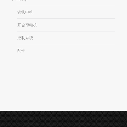
管状电机
开合帘电机
控制系统
配件