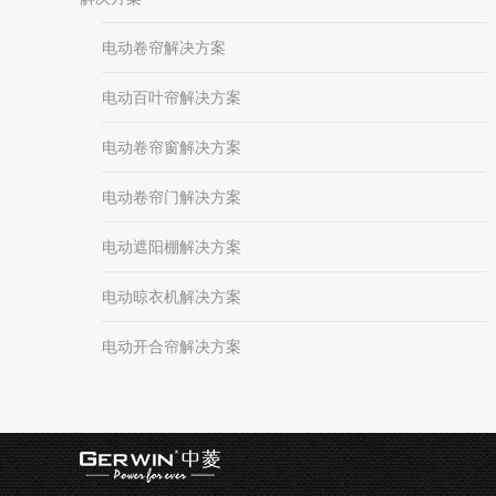
电动卷帘解决方案
电动百叶帘解决方案
电动卷帘窗解决方案
电动卷帘门解决方案
电动遮阳棚解决方案
电动晾衣机解决方案
电动开合帘解决方案